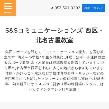
052-501-0202
お問い合わせ
menu
S&Sコミュニケーションズ 西区・
北名古屋教室
集団スポーツを通じて「コミュニケーション能力」を育む教
室です. 幼児～小学校4年生を対象に,月曜日はボール運動教室
＆スポーツ教室,水・木曜日は野球教室を開講しています.北名
古屋市,名古屋市西区を中心に多くの地域から参加しています.
体操・かけっこ・水泳など学校体育や野球・サッカーなどの
専門種目にも対応したマンツーマン個別指導も実施中.野球少
年・熱血親子にオススメの「貸切り屋内練習場レンタル」は
バッティングマシン打ち放題！