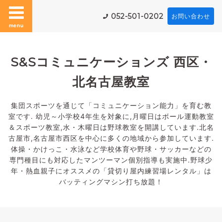
052-501-0202
お問い合わせ
menu
S&Sコミュニケーションズ 西区・
北名古屋教室
集団スポーツを通じて「コミュニケーション能力」を育む教
室です. 幼児～小学校4年生を対象に,月曜日はボール運動教室
＆スポーツ教室,水・木曜日は野球教室を開講しています.北名
古屋市,名古屋市西区を中心に多くの地域から参加しています.
体操・かけっこ・水泳など学校体育や野球・サッカーなどの
専門種目にも対応したマンツーマン個別指導も実施中.野球少
年・熱血親子にオススメの「貸切り屋内練習場レンタル」は
バッティングマシン打ち放題！