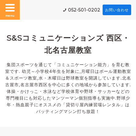
052-501-0202
お問い合わせ
menu
S&Sコミュニケーションズ 西区・
北名古屋教室
集団スポーツを通じて「コミュニケーション能力」を育む教
室です. 幼児～小学校4年生を対象に,月曜日はボール運動教室
＆スポーツ教室,水・木曜日は野球教室を開講しています.北名
古屋市,名古屋市西区を中心に多くの地域から参加しています.
体操・かけっこ・水泳など学校体育や野球・サッカーなどの
専門種目にも対応したマンツーマン個別指導も実施中.野球少
年・熱血親子にオススメの「貸切り屋内練習場レンタル」は
バッティングマシン打ち放題！