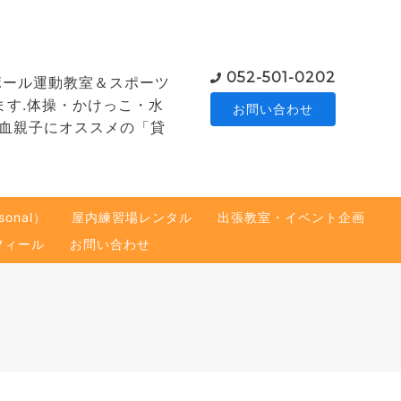
052-501-0202
ボール運動教室＆スポーツ
ます.体操・かけっこ・水
お問い合わせ
熱血親子にオススメの「貸
onal）
屋内練習場レンタル
出張教室・イベント企画
フィール
お問い合わせ