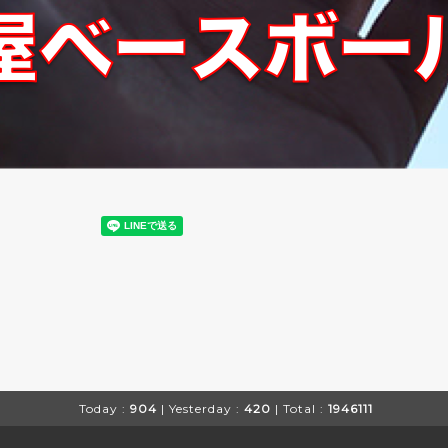
Today :
904
| Yesterday :
420
| Total :
1946111