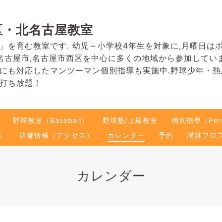
区・北名古屋教室
」を育む教室です. 幼児～小学校4年生を対象に,月曜日は
名古屋市,名古屋市西区を中心に多くの地域から参加してい
にも対応したマンツーマン個別指導も実施中.野球少年・
打ち放題！
野球教室（Baseball）
野球塾/上級教室
個別指導（Pers
）
店舗情報（アクセス）
カレンダー
予約
講師プロ
カレンダー