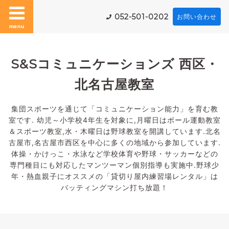
052-501-0202
お問い合わせ
menu
S&Sコミュニケーションズ 西区・
北名古屋教室
集団スポーツを通じて「コミュニケーション能力」を育む教
室です. 幼児～小学校4年生を対象に,月曜日はボール運動教室
＆スポーツ教室,水・木曜日は野球教室を開講しています.北名
古屋市,名古屋市西区を中心に多くの地域から参加しています.
体操・かけっこ・水泳など学校体育や野球・サッカーなどの
専門種目にも対応したマンツーマン個別指導も実施中.野球少
年・熱血親子にオススメの「貸切り屋内練習場レンタル」は
バッティングマシン打ち放題！