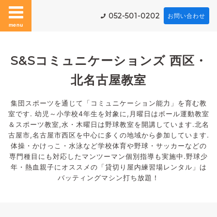
052-501-0202
お問い合わせ
menu
S&Sコミュニケーションズ 西区・
北名古屋教室
集団スポーツを通じて「コミュニケーション能力」を育む教
室です. 幼児～小学校4年生を対象に,月曜日はボール運動教室
＆スポーツ教室,水・木曜日は野球教室を開講しています.北名
古屋市,名古屋市西区を中心に多くの地域から参加しています.
体操・かけっこ・水泳など学校体育や野球・サッカーなどの
専門種目にも対応したマンツーマン個別指導も実施中.野球少
年・熱血親子にオススメの「貸切り屋内練習場レンタル」は
バッティングマシン打ち放題！