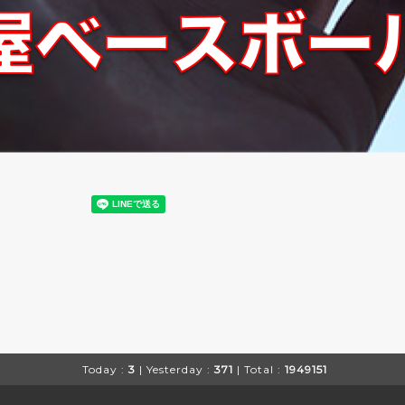
Today :
3
| Yesterday :
371
| Total :
1949151