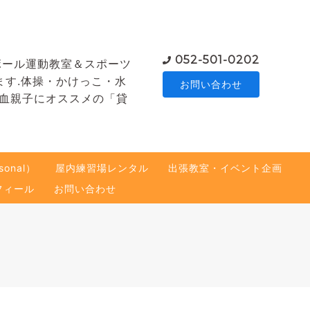
052-501-0202
ボール運動教室＆スポーツ
ます.体操・かけっこ・水
お問い合わせ
熱血親子にオススメの「貸
onal）
屋内練習場レンタル
出張教室・イベント企画
フィール
お問い合わせ