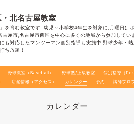
区・北名古屋教室
」を育む教室です. 幼児～小学校4年生を対象に,月曜日は
名古屋市,名古屋市西区を中心に多くの地域から参加してい
にも対応したマンツーマン個別指導も実施中.野球少年・
打ち放題！
野球教室（Baseball）
野球塾/上級教室
個別指導（Pers
）
店舗情報（アクセス）
カレンダー
予約
講師プロ
カレンダー