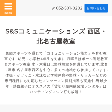
052-501-0202
お問い合わせ
menu
S&Sコミュニケーションズ 西区・
北名古屋教室
集団スポーツを通じて「コミュニケーション能力」を育む教
室です. 幼児～小学校4年生を対象に,月曜日はボール運動教室
＆スポーツ教室,水・木曜日は野球教室を開講しています.北名
古屋市,名古屋市西区を中心に多くの地域から参加しています.
体操・かけっこ・水泳など学校体育や野球・サッカーなどの
専門種目にも対応したマンツーマン個別指導も実施中.野球少
年・熱血親子にオススメの「貸切り屋内練習場レンタル」は
バッティングマシン打ち放題！