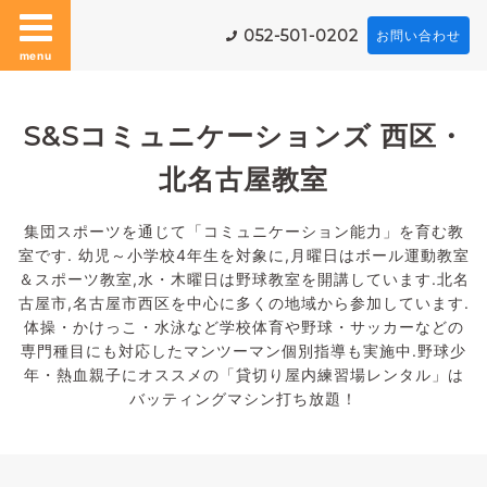
052-501-0202
お問い合わせ
menu
S&Sコミュニケーションズ 西区・
北名古屋教室
集団スポーツを通じて「コミュニケーション能力」を育む教
室です. 幼児～小学校4年生を対象に,月曜日はボール運動教室
＆スポーツ教室,水・木曜日は野球教室を開講しています.北名
古屋市,名古屋市西区を中心に多くの地域から参加しています.
体操・かけっこ・水泳など学校体育や野球・サッカーなどの
専門種目にも対応したマンツーマン個別指導も実施中.野球少
年・熱血親子にオススメの「貸切り屋内練習場レンタル」は
バッティングマシン打ち放題！