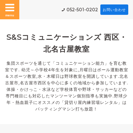
052-501-0202
お問い合わせ
menu
S&Sコミュニケーションズ 西区・
北名古屋教室
集団スポーツを通じて「コミュニケーション能力」を育む教
室です. 幼児～小学校4年生を対象に,月曜日はボール運動教室
＆スポーツ教室,水・木曜日は野球教室を開講しています.北名
古屋市,名古屋市西区を中心に多くの地域から参加しています.
体操・かけっこ・水泳など学校体育や野球・サッカーなどの
専門種目にも対応したマンツーマン個別指導も実施中.野球少
年・熱血親子にオススメの「貸切り屋内練習場レンタル」は
バッティングマシン打ち放題！