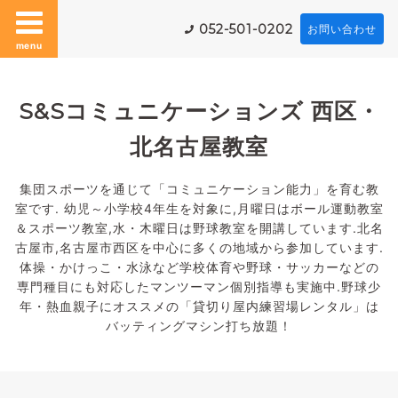
052-501-0202
お問い合わせ
menu
S&Sコミュニケーションズ 西区・
北名古屋教室
集団スポーツを通じて「コミュニケーション能力」を育む教
室です. 幼児～小学校4年生を対象に,月曜日はボール運動教室
＆スポーツ教室,水・木曜日は野球教室を開講しています.北名
古屋市,名古屋市西区を中心に多くの地域から参加しています.
体操・かけっこ・水泳など学校体育や野球・サッカーなどの
専門種目にも対応したマンツーマン個別指導も実施中.野球少
年・熱血親子にオススメの「貸切り屋内練習場レンタル」は
バッティングマシン打ち放題！