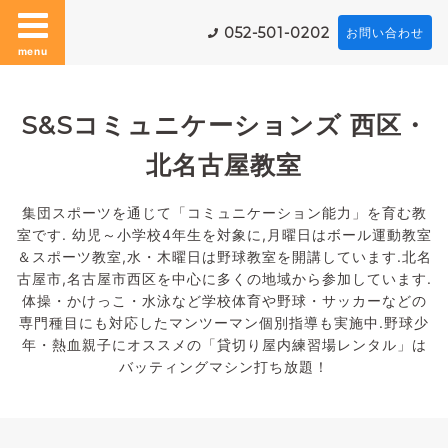
052-501-0202
お問い合わせ
menu
S&Sコミュニケーションズ 西区・
北名古屋教室
集団スポーツを通じて「コミュニケーション能力」を育む教
室です. 幼児～小学校4年生を対象に,月曜日はボール運動教室
＆スポーツ教室,水・木曜日は野球教室を開講しています.北名
古屋市,名古屋市西区を中心に多くの地域から参加しています.
体操・かけっこ・水泳など学校体育や野球・サッカーなどの
専門種目にも対応したマンツーマン個別指導も実施中.野球少
年・熱血親子にオススメの「貸切り屋内練習場レンタル」は
バッティングマシン打ち放題！