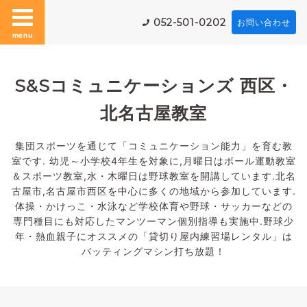
052-501-0202
お問い合わせ
menu
S&Sコミュニケーションズ 西区・
北名古屋教室
集団スポーツを通じて「コミュニケーション能力」を育む教
室です. 幼児～小学校4年生を対象に,月曜日はボール運動教室
＆スポーツ教室,水・木曜日は野球教室を開講しています.北名
古屋市,名古屋市西区を中心に多くの地域から参加しています.
体操・かけっこ・水泳など学校体育や野球・サッカーなどの
専門種目にも対応したマンツーマン個別指導も実施中.野球少
年・熱血親子にオススメの「貸切り屋内練習場レンタル」は
バッティングマシン打ち放題！