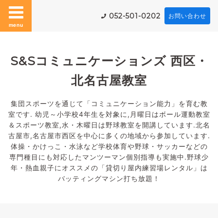
052-501-0202
お問い合わせ
menu
S&Sコミュニケーションズ 西区・
北名古屋教室
集団スポーツを通じて「コミュニケーション能力」を育む教
室です. 幼児～小学校4年生を対象に,月曜日はボール運動教室
＆スポーツ教室,水・木曜日は野球教室を開講しています.北名
古屋市,名古屋市西区を中心に多くの地域から参加しています.
体操・かけっこ・水泳など学校体育や野球・サッカーなどの
専門種目にも対応したマンツーマン個別指導も実施中.野球少
年・熱血親子にオススメの「貸切り屋内練習場レンタル」は
バッティングマシン打ち放題！