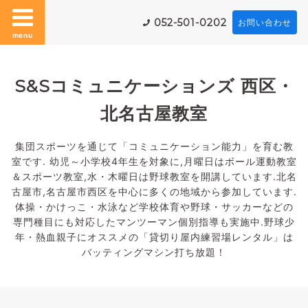
052-501-0202
お問い合わせ
menu
S&Sコミュニケーションズ 西区・
北名古屋教室
集団スポーツを通じて「コミュニケーション能力」を育む教
室です. 幼児～小学校4年生を対象に,月曜日はボール運動教室
＆スポーツ教室,水・木曜日は野球教室を開講しています.北名
古屋市,名古屋市西区を中心に多くの地域から参加しています.
体操・かけっこ・水泳など学校体育や野球・サッカーなどの
専門種目にも対応したマンツーマン個別指導も実施中.野球少
年・熱血親子にオススメの「貸切り屋内練習場レンタル」は
バッティングマシン打ち放題！