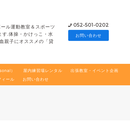
052-501-0202
ボール運動教室＆スポーツ
ます.体操・かけっこ・水
お問い合わせ
熱血親子にオススメの「貸
onal）
屋内練習場レンタル
出張教室・イベント企画
フィール
お問い合わせ