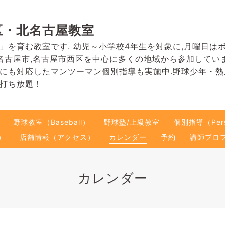
区・北名古屋教室
」を育む教室です. 幼児～小学校4年生を対象に,月曜日は
名古屋市,名古屋市西区を中心に多くの地域から参加してい
にも対応したマンツーマン個別指導も実施中.野球少年・
打ち放題！
野球教室（Baseball）
野球塾/上級教室
個別指導（Pers
）
店舗情報（アクセス）
カレンダー
予約
講師プロ
カレンダー