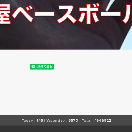
Today :
145
| Yesterday :
3570
| Total :
1948922