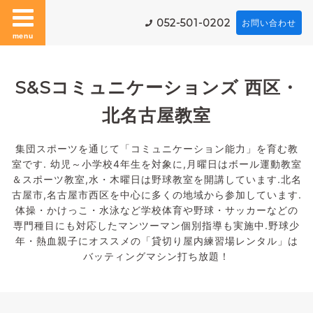
052-501-0202
お問い合わせ
menu
S&Sコミュニケーションズ 西区・
北名古屋教室
集団スポーツを通じて「コミュニケーション能力」を育む教
室です. 幼児～小学校4年生を対象に,月曜日はボール運動教室
＆スポーツ教室,水・木曜日は野球教室を開講しています.北名
古屋市,名古屋市西区を中心に多くの地域から参加しています.
体操・かけっこ・水泳など学校体育や野球・サッカーなどの
専門種目にも対応したマンツーマン個別指導も実施中.野球少
年・熱血親子にオススメの「貸切り屋内練習場レンタル」は
バッティングマシン打ち放題！